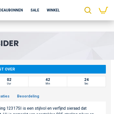
DEAUBONNEN
SALE
WINKEL
SIDER
GT OVER
02
42
24
Uur
Min
Sec
caties
Beoordeling
ng 12317SI is een stijlvol en verfijnd sieraad dat