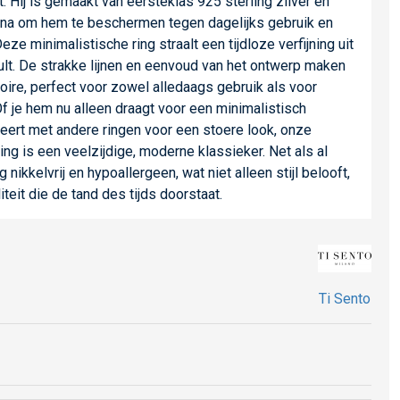
. Hij is gemaakt van eersteklas 925 sterling zilver en
ina om hem te beschermen tegen dagelijks gebruik en
ze minimalistische ring straalt een tijdloze verfijning uit
nvult. De strakke lijnen en eenvoud van het ontwerp maken
oire, perfect voor zowel alledaags gebruik als voor
 je hem nu alleen draagt voor een minimalistisch
ert met andere ringen voor een stoere look, onze
ing is een veelzijdige, moderne klassieker. Net als al
 nikkelvrij en hypoallergeen, wat niet alleen stijl belooft,
teit die de tand des tijds doorstaat.
Ti Sento