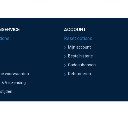
NSERVICE
ACCOUNT
tions
Reset options
Mijn account
p
Bestelhistorie
Cadeaubonnen
ne voorwaarden
Retourneren
g & Verzending
stijden
eBouwers & Epura
SubTotal() WITH: €this->cart->getTotal()