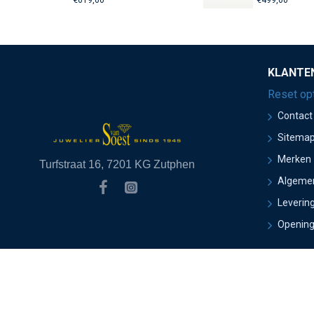
€619,00
€499,00
KLANTE
Reset op
Contact
Sitema
Merken
Turfstraat 16, 7201 KG Zutphen
Algeme
Leverin
Opening
Copyright 2021 Juwelier van Soest - Ontwikkeld door Onlin
IN: /catalog/model/shipping/free.php REPLACE: €this->cart->get