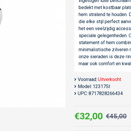
ingetogen luxe belichaamt
bedekt met kostbaar plat
hem stralend te houden. De
die elke stijl perfect aa
het een veelzijdig access
speciale gelegenheden. Of
statement of hem combine
minimalistische zilveren r
onze sieraden is deze ring
maar ook comfort en kwali
Voorraad:
Uitverkocht
Model:
12317SI
UPC:
8717828266434
€32,00
€45,00