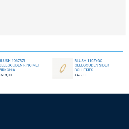
BLUSH 1067BZI
BLUSH 1105YGO
GEELGOUDEN RING MET
GEELGOUDEN SIDER
ZIRKONIA
BOLLETJES
€619,00
€499,00