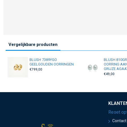
Vergelijkbare producten
BLUSH 7389YGO
BLUSH 810G
GEELGOUDEN OORRINGEN
OORRING AA
GRIJZE AGAA
€799,00
€49,00
KLANTE
Reset op
Contact