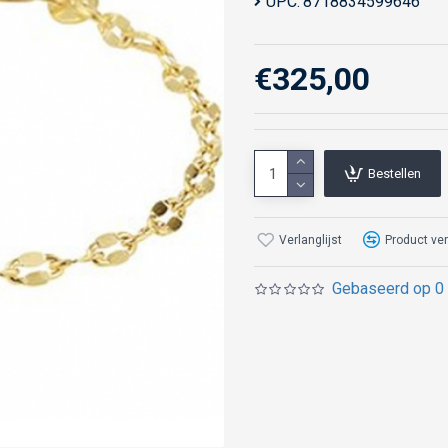
UPC:
8718834599646
€325,00
Bestellen
Verlanglijst
Product ver
Gebaseerd op 0 