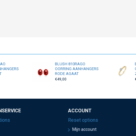
RAO
BLUSH 810RAGO
NHANGERS
OORRING AANHANGERS
T
RODE AGAAT
€49,00
NSERVICE
ACCOUNT
tions
Reset options
Mijn account