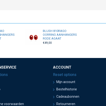
RAO
BLUSH 810RAGO
NHANGERS
OORRING AANHANGERS
T
RODE AGAAT
€49,00
NSERVICE
ACCOUNT
tions
Reset options
Mijn account
p
Bestelhistorie
Cadeaubonnen
ne voorwaarden
Retourneren