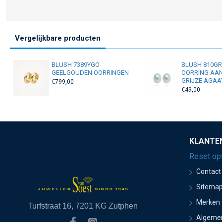
Vergelijkbare producten
BLUSH 7389YGO
BLUSH 810G
GEELGOUDEN OORRINGEN
OORRING AA
GRIJZE AGAA
€799,00
€49,00
KLANTE
Reset op
Contact
Sitema
Merken
Turfstraat 16, 7201 KG Zutphen
Algeme