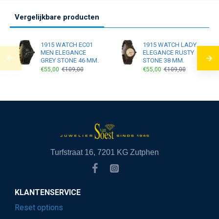
Vergelijkbare producten
1915 WATCH EC01
1915 WATCH LADY
MEN ELEGANCE
ELEGANCE RUSTY
GREY STONE 46 MM.
STONE 38 MM.
€55,00
€109,00
€55,00
€109,00
Turfstraat 16, 7201 KG Zutphen
KLANTENSERVICE
Reset options