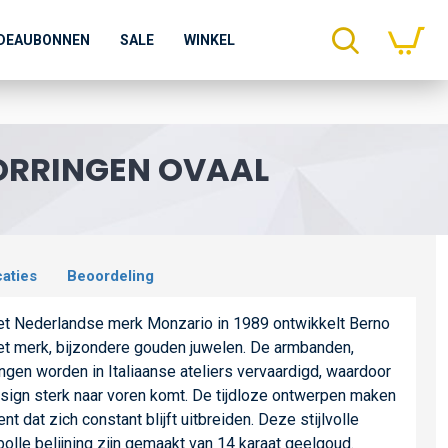
DEAUBONNEN
SALE
WINKEL
ORRINGEN OVAAL
caties
Beoordeling
het Nederlandse merk Monzario in 1989 ontwikkelt Berno
et merk, bijzondere gouden juwelen. De armbanden,
ingen worden in Italiaanse ateliers vervaardigd, waardoor
 design sterk naar voren komt. De tijdloze ontwerpen maken
nt dat zich constant blijft uitbreiden. Deze stijlvolle
 bolle belijning zijn gemaakt van 14 karaat geelgoud.