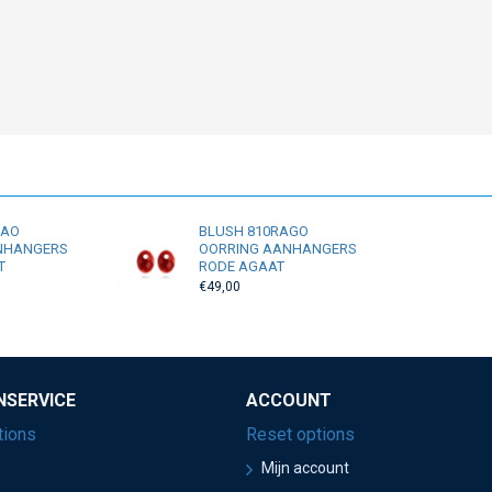
RAO
BLUSH 810RAGO
NHANGERS
OORRING AANHANGERS
T
RODE AGAAT
€49,00
NSERVICE
ACCOUNT
tions
Reset options
Mijn account