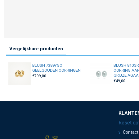
Vergelijkbare producten
BLUSH 7389YGO
BLUSH 810G
GEELGOUDEN OORRINGEN
OORRING AA
GRIJZE AGAA
€799,00
€49,00
KLANTE
Reset op
Contact