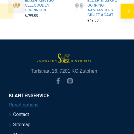
BLUSH 7389YGO
BLUSH 810GRAO
GEELGOUDEN
OORRING
OORRINGEN
AANHANGERS
GRIJZE AGAAT
€799,00
€49,00
Turfstraat 16, 7201 KG Zutphen
KLANTENSERVICE
Reset options
Contact
Sitemap