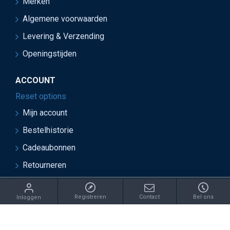
Merken
Algemene voorwaarden
Levering & Verzending
Openingstijden
ACCOUNT
Reset options
Mijn account
Bestelhistorie
Cadeaubonnen
Retourneren
ght 2021 Juwelier van Soest - Ontwikkeld door OnlineBouwers 
Registreren
Contact
Bel ons
Inloggen