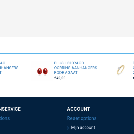
RAO
BLUSH 810RAGO
NHANGERS
OORRING AANHANGERS
T
RODE AGAAT
€49,00
NSERVICE
ACCOUNT
tions
Reset options
Mijn account