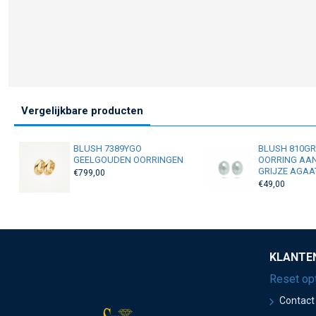
Vergelijkbare producten
BLUSH 7389YGO
BLUSH 810G
GEELGOUDEN OORRINGEN
OORRING AA
GRIJZE AGAA
€799,00
€49,00
KLANTE
Reset op
Contact