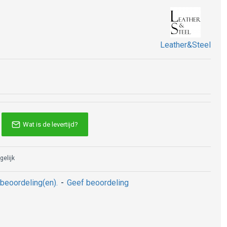
Leather&Steel
Wat is de levertijd?
gelijk
beoordeling(en).
-
Geef beoordeling