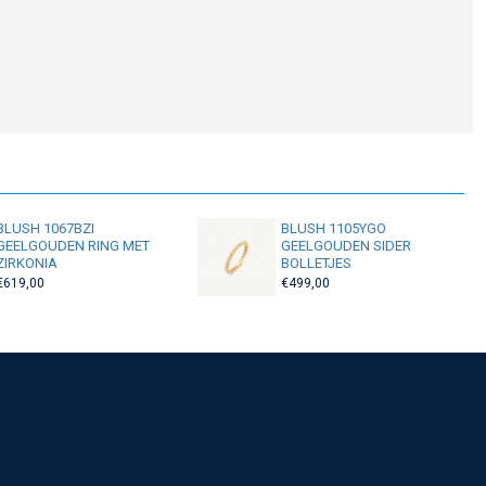
BLUSH 1067BZI
BLUSH 1105YGO
GEELGOUDEN RING MET
GEELGOUDEN SIDER
ZIRKONIA
BOLLETJES
€619,00
€499,00