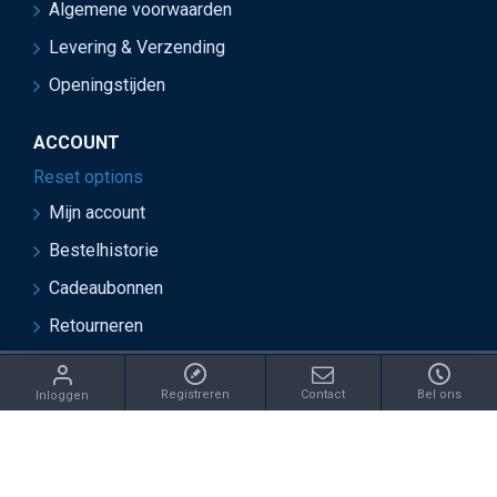
Algemene voorwaarden
Levering & Verzending
Openingstijden
ACCOUNT
Reset options
Mijn account
Bestelhistorie
Cadeaubonnen
Retourneren
ght 2021 Juwelier van Soest - Ontwikkeld door OnlineBouwers 
Registreren
Contact
Bel ons
Inloggen
IN: /catalog/model/shipping/free.php REPLACE: €this->cart-