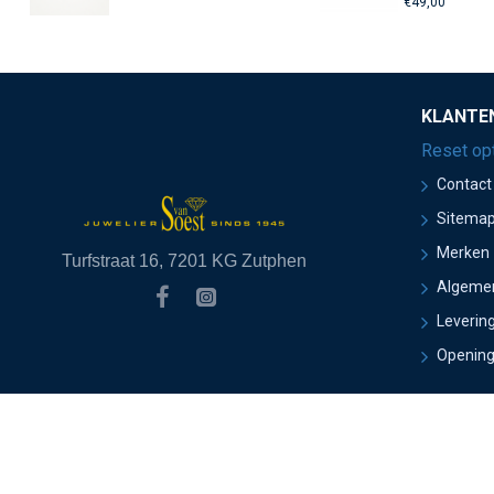
€49,00
KLANTE
Reset op
Contact
Sitema
Merken
Turfstraat 16, 7201 KG Zutphen
Algeme
Leverin
Opening
Copyright 2021 Juwelier van Soest - Ontwikkeld door Onlin