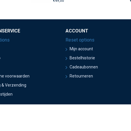
€49,00
NSERVICE
ACCOUNT
tions
Reset options
Mijn account
p
Bestelhistorie
Cadeaubonnen
ne voorwaarden
Retourneren
g & Verzending
stijden
eBouwers & Epura