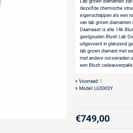
Lab grown diamanten zij
dezelfde chemische struct
eigenschappen als een na
van lab grown diamanten i
Daarnaast is alle 14k Blu
geelgouden Blush Lab Dia
uitgevoerd in glanzend ge
lab grown diamant met een
met andere oorsieraden u
een Blush cadeauverpakk
Voorraad:
1
Model:
LG3003Y
€749,00