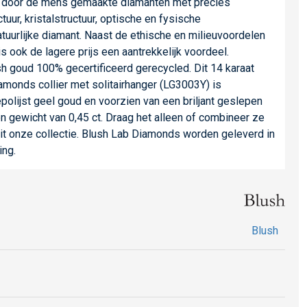
n door de mens gemaakte diamanten met precies
uur, kristalstructuur, optische en fysische
tuurlijke diamant. Naast de ethische en milieuvoordelen
s ook de lagere prijs een aantrekkelijk voordeel.
sh goud 100% gecertificeerd gerecycled. Dit 14 karaat
monds collier met solitairhanger (LG3003Y) is
polijst geel goud en voorzien van een briljant geslepen
 gewicht van 0,45 ct. Draag het alleen of combineer ze
it onze collectie. Blush Lab Diamonds worden geleverd in
ing.
Blush