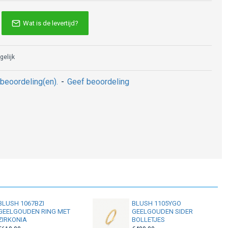
Wat is de levertijd?
gelijk
beoordeling(en).
-
Geef beoordeling
BLUSH 1067BZI
BLUSH 1105YGO
GEELGOUDEN RING MET
GEELGOUDEN SIDER
ZIRKONIA
BOLLETJES