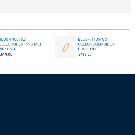
BLUSH 1067BZI
BLUSH 1105YGO
GEELGOUDEN RING MET
GEELGOUDEN SIDER
ZIRKONIA
BOLLETJES
€619,00
€499,00