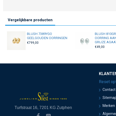
Vergelijkbare producten
BLUSH 7389YGO
BLUSH 810G
GEELGOUDEN OORRINGEN
OORRING AA
GRIJZE AGAA
€799,00
€49,00
KLANTE
Reset op
Contact
Sitema
Merken
Turfstraat 16, 7201 KG Zutphen
Algeme