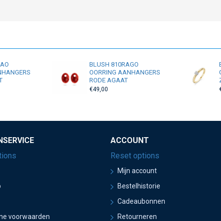
RAO
BLUSH 810RAGO
NHANGERS
OORRING AANHANGERS
T
RODE AGAAT
€49,00
NSERVICE
ACCOUNT
tions
Reset options
Mijn account
p
Bestelhistorie
Cadeaubonnen
ne voorwaarden
Retourneren