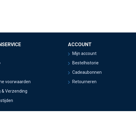
NSERVICE
ACCOUNT
Mijn account
p
Bestelhistorie
Cadeaubonnen
ne voorwaarden
Retourneren
g & Verzending
stijden
eBouwers & Epura