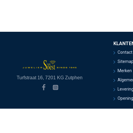
KLANTE
Contact
Sitema
Merken
Turfstraat 16, 7201 KG Zutphen
Algeme
Leverin
Opening
Copyright 2021 Juwelier van Soest - Ontwikkeld door Onlin